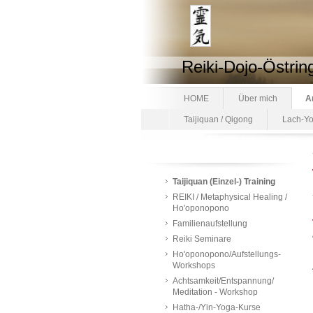
Reiki-Dojo-Östrin
HOME
Über mich
A
Taijiquan / Qigong
Lach-Y
Taijiquan (Einzel-) Training
REIKI / Metaphysical Healing /
Ho'oponopono
Familienaufstellung
Reiki Seminare
Ho'oponopono/Aufstellungs-
Workshops
Achtsamkeit/Entspannung/
Meditation - Workshop
Hatha-/Yin-Yoga-Kurse