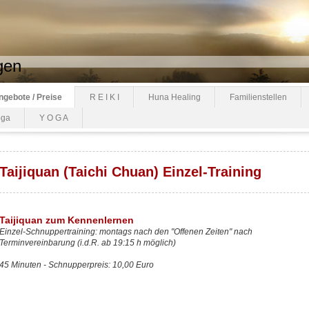
gen
ngebote / Preise
R E I K I
Huna Healing
Familienstellen
oga
Y O G A
Taijiquan (Taichi Chuan) Einzel-Training
Taijiquan zum Kennenlernen
Einzel-Schnuppertraining: montags nach den "Offenen Zeiten" nach
Terminvereinbarung (i.d.R. ab 19:15 h möglich)
45 Minuten - Schnupperpreis: 10,00 Euro