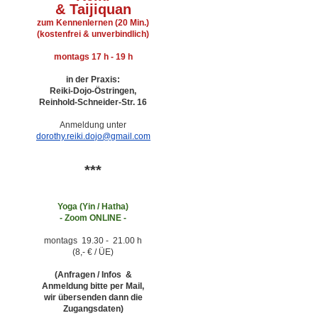
&
Taijiquan
zum Kennenlernen (20 Min.)
(kostenfrei & unverbindlich)
montags 17 h - 19 h
in der Praxis:
Reiki-Dojo-Östringen,
Reinhold-Schneider-Str. 16
Anmeldung unter
dorothy.reiki.dojo@gmail.com
***
Yoga (Yin / Hatha)
-
Zoom ONLINE -
montags 19.30 - 21.00 h
(8,- € / ÜE)
(Anfragen / Infos &
Anmeldung bitte per Mail,
wir übersenden dann die
Zugangsdaten)