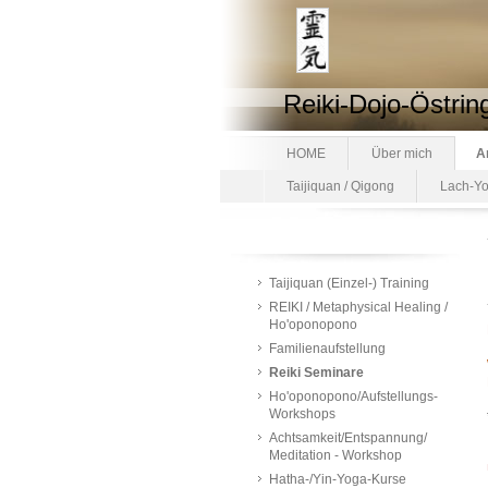
Reiki-Dojo-Östrin
HOME
Über mich
A
Taijiquan / Qigong
Lach-Y
Taijiquan (Einzel-) Training
REIKI / Metaphysical Healing /
Ho'oponopono
Familienaufstellung
Reiki Seminare
Ho'oponopono/Aufstellungs-
Workshops
Achtsamkeit/Entspannung/
Meditation - Workshop
Hatha-/Yin-Yoga-Kurse