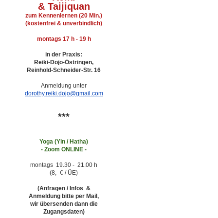
&
Taijiquan
zum Kennenlernen (20 Min.)
(kostenfrei & unverbindlich)
montags 17 h - 19 h
in der Praxis:
Reiki-Dojo-Östringen,
Reinhold-Schneider-Str. 16
Anmeldung unter
dorothy.reiki.dojo@gmail.com
***
Yoga (Yin / Hatha)
-
Zoom ONLINE -
montags 19.30 - 21.00 h
(8,- € / ÜE)
(Anfragen / Infos &
Anmeldung bitte per Mail,
wir übersenden dann die
Zugangsdaten)