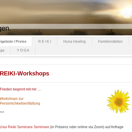
gen
ngebote / Preise
R E I K I
Huna Healing
Familienstellen
oga
Y O G A
REIKI-Workshops
Frieden beginnt mit mir ....
Workshops zur
Persönlichkeitsentfaltung
***
Usui Reiki Seminare Seminare
:
(in Präsenz oder online via Zoom) auf Anfrage