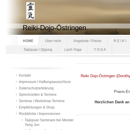
Reiki-Dojo-Östringen
HOME
Über mich
Angebote / Preise
R E I K I
Taijiquan / Qigong
Lach-Yoga
Y O G A
Kontakt
Reiki Dojo-Östringen (Dorothy
Impressum / Haftungsausschluss
Datenschutzerklärung
Praxis-E
Sprechzeiten & Termine
Seminar / Workshop-Termine
Herzlichen Dank an
Empfehlungen & Shop
Rückblicke / Impressionen
Taijiquan Seminare bei Meister
Yang Jun